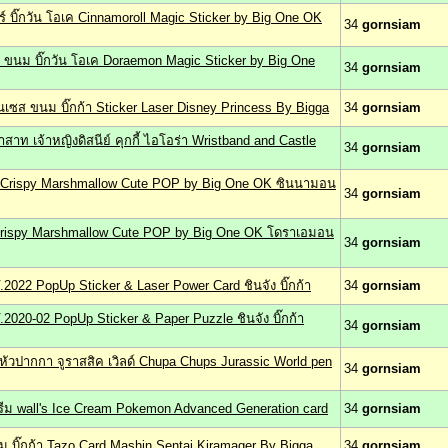
์ บิ๊กวัน โอเค Cinnamoroll Magic Sticker by Big One OK
34
gornsiam
์ ขนม บิ๊กวัน โอเค Doraemon Magic Sticker by Big One
34
gornsiam
ริ้นเซส ขนม บิ๊กก้า Sticker Laser Disney Princess By Bigga
34
gornsiam
าท เจ้าหญิงดิสนีย์ คุกกี้ ไอโอร่า Wristband and Castle
34
gornsiam
ts Crispy Marshmallow Cute POP by Big One OK ซินนามอน
34
gornsiam
 Crispy Marshmallow Cute POP by Big One OK โดราเอมอน
34
gornsiam
2022 PopUp Sticker & Laser Power Card ชินจัง บิ๊กก้า
34
gornsiam
2020-02 PopUp Sticker & Paper Puzzle ชินจัง บิ๊กก้า
34
gornsiam
สียบหัวปากกา จูราสสิค เวิลด์ Chupa Chups Jurassic World pen
34
gornsiam
ีม wall's Ice Cream Pokemon Advanced Generation card
34
gornsiam
ม บิ๊กก้า Tazo Card Mashin Sentai Kiramager By Bigga
34
gornsiam