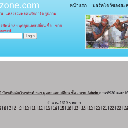
tzone.com
หน้าแรก
บอร์ดโชว์ของสะ
ะสม
แหล่งรวมพลคนรักการ์ด-รูปภาพ
รศัพท์ ฯลฯ พูดคุยแลกเปลี่ยน ซื้อ - ขาย
word
ัตรเติมเงินโทรศัพท์ ฯลฯ พูดคุยแลกเปลี่ยน ซื้อ - ขาย Admin
อ่าน:8930 ตอบ:1
จำนวน 1319 รายการ
5
|
6
|
7
|
8
|
9
|
10
|
11
|
12
|
13
|
14
|
15
|
16
|
17
|
18
|
19
|
20
|
21
|
22
|
23
|
2