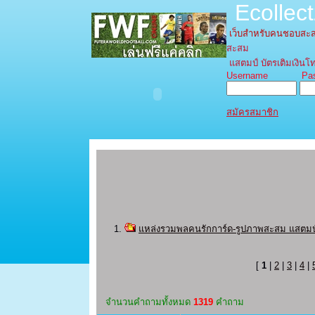
Ecollec
เว็บสำหรับคนชอบส
สะสม
แสตมป์ บัตรเติมเงินโท
Username Pass
สมัครสมาชิก
แหล่งรวมพลคนรักการ์ด-รูปภาพสะสม แสตมป์ บ
[
1
|
2
|
3
|
4
|
จํานวนคำถามทั้งหมด
1319
คำถาม