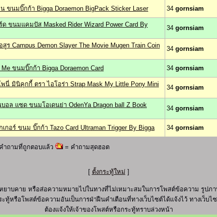
มอน ขนมบิ๊กก้า Bigga Doraemon BigPack Sticker Laser
34
gornsiam
ซาร์ด ขนมแคมปัส Masked Rider Wizard Power Card By
34
gornsiam
อสูร Campus Demon Slayer The Movie Mugen Train Coin
34
gornsiam
 Me ขนมบิ๊กก้า Bigga Doraemon Card
34
gornsiam
นี่ มินิคุกกี้ ตรา ไอโอร่า Strap Mask My Little Pony Mini
34
gornsiam
อนบอล แซด ขนมโอเดนย่า OdenYa Dragon ball Z Book
34
gornsiam
กเกอร์ ขนม บิ๊กก้า Tazo Card Ultraman Trigger By Bigga
34
gornsiam
คำถามที่ถูกตอบแล้ว
= คำถามสุดฮอต
[
ตั้งกระทู้ใหม่
]
ุภาพ หยาบคาย หรือส่อความหมายไปในทางที่ไม่เหมาะสมในการโพสต์ข้อความ รูปภาพ
ะทู้หรือโพสต์ข้อความอันเป็นการฝ่าฝืนคำเตือนที่ทางเว็บไซต์ได้แจ้งไว้ ทางเว็บ
ต้องแจ้งให้เจ้าของโพสต์หรือกระทู้ทราบล่วงหน้า