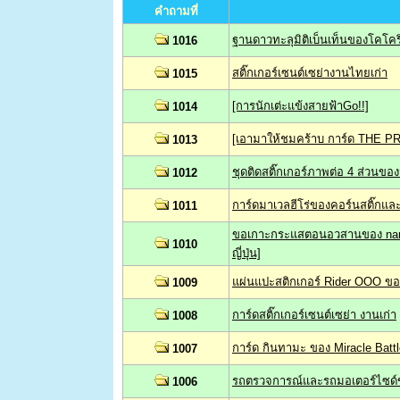
คำถามที่
ฐานดาวทะลุมิติเบ็นเท็นของโคโคร
1016
สติ๊กเกอร์เซนต์เซย่างานไทยเก่า
1015
[การนักเต่ะแข้งสายฟ้าGo!!]
1014
[เอามาให้ชมคร้าบ การ์ด THE 
1013
ชุดติดสติ๊กเกอร์ภาพต่อ 4 ส่วนขอ
1012
การ์ดมาเวลฮีโร่ของคอร์นสติ๊กแล
1011
ขอเกาะกระแสตอนอวสานของ naruto
1010
ญี่ปุ่น]
แผ่นแปะสติกเกอร์ Rider OOO ข
1009
การ์ดสติ๊กเกอร์เซนต์เซย่า งานเก่า
1008
การ์ด กินทามะ ของ Miracle Battle
1007
รถตรวจการณ์และรถมอเตอร์ไซด์ข
1006