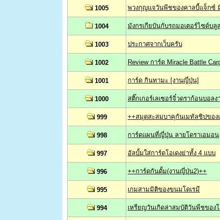
พวงกุญแจวันพีชของคาลบี้แจ็กซ์ ม
1005
มังกรเกียบันกับรถมอเตอร์ไซด์บล
1004
ประกาศจากเว็บครับ
1003
Review การ์ด Miracle Battle Ca
1002
การ์ด กินทามะ [งานญี่ปุ่น]
1001
สติ๊กเกอร์เลเซอร์จิ๋วดราก้อนบอลง
1000
++สมุดสะสมบาคุกันเมทัลชิปขอ
999
การ์ดแผนที่ญี่ปุ่น ลายโดราเอมอน
998
อัลบั้มใส่การ์ดโอเดงย่าทั้ง 4 แบบ
997
++การ์ดกันดั้ม(งานญี่ปุ่น2)++
996
เกมสามมิติของขนมโดเรมี
995
เหรียญวันเกิดล่าสมบัติวันพีชของ
994