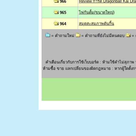
Review การ์ด Dragonball Kai Dra
966
ไพ่กันดั้ม(ขนาดใหญ่)
965
สมุดสะสมภาพดันกิ้น
964
= คำถามใหม่
= คำถามที่ยังไม่มีคนตอบ
= 
คำเตือนเกี่ยวกับการใช้เว็บบอร์ด : ห้ามใช้คำไม่ส
ห้ามซื้อ ขาย แลกเปลี่ยนของผิดกฎหมาย : หากผู้ใดตั้งกร