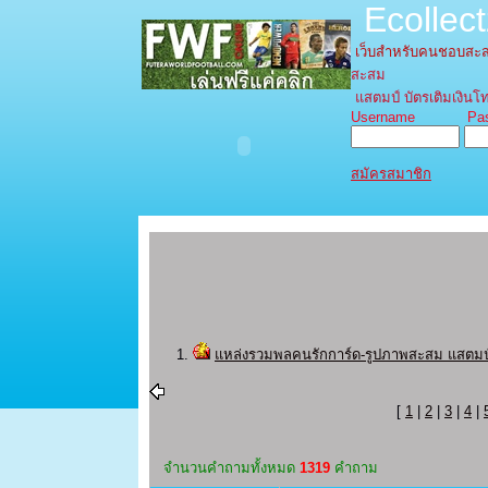
Ecollec
เว็บสำหรับคนชอบส
สะสม
แสตมป์ บัตรเติมเงินโท
Username Pass
สมัครสมาชิก
แหล่งรวมพลคนรักการ์ด-รูปภาพสะสม แสตมป์ บ
[
1
|
2
|
3
|
4
|
จํานวนคำถามทั้งหมด
1319
คำถาม