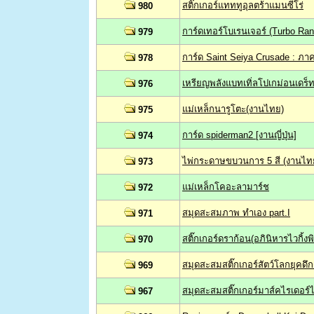
สติ๊กเกอร์แทททูอุลตร้าแมนซีโร่
980
การ์ดเทอร์โบเรนเจอร์ (Turbo Ran
979
การ์ด Saint Seiya Crusade : ภาคฮ
978
เหรียญพลังแบทเทิ่ลโปเกม่อนเดร็ท
976
แม่เหล็กนารูโตะ(งานไทย)
975
การ์ด spiderman2 [งานญี่ปุ่น]
974
ไพ่กระดาษขบวนการ 5 สี (งานไท
973
แม่เหล็กโคอะลามาร์ช
972
สมุดสะสมภาพ ทำเอง part.I
971
สติ๊กเกอร์ดราก้อน(อภินิหารไวกิ้ง
970
สมุดสะสมสติ๊กเกอร์สัตว์โลกยุคดึ
969
สมุดสะสมสติ๊กเกอร์มาส์คไรเดอร์
967