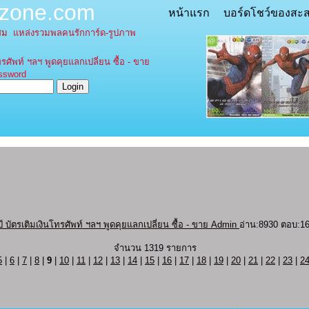
tzone.com
หน้าแรก
บอร์ดโชว์ของสะ
ะสม
แหล่งรวมพลคนรักการ์ด-รูปภาพ
รศัพท์ ฯลฯ พูดคุยแลกเปลี่ยน ซื้อ - ขาย
word
ัตรเติมเงินโทรศัพท์ ฯลฯ พูดคุยแลกเปลี่ยน ซื้อ - ขาย Admin
อ่าน:8930 ตอบ:1
จำนวน 1319 รายการ
5
|
6
|
7
|
8
|
9
|
10
|
11
|
12
|
13
|
14
|
15
|
16
|
17
|
18
|
19
|
20
|
21
|
22
|
23
|
2