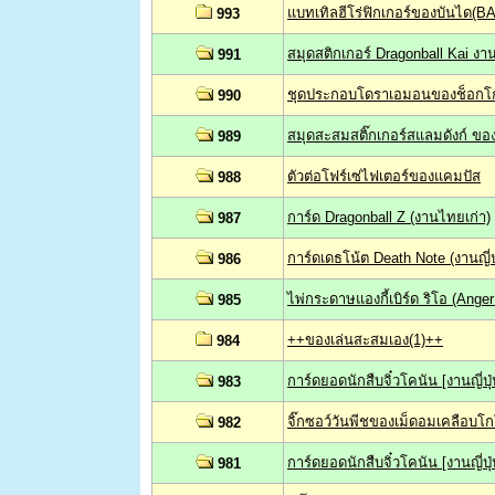
แบทเทิลฮีโร่ฟิกเกอร์ของบันได(B
993
สมุดสติกเกอร์ Dragonball Kai ง
991
ชุดประกอบโดราเอมอนของช็อกโก-บ
990
สมุดสะสมสติ๊กเกอร์สแลมดังก์ ขอ
989
ตัวต่อโฟร์เซ่ไฟเตอร์ของแคมปัส
988
การ์ด Dragonball Z (งานไทยเก่า)
987
การ์ดเดธโน้ต Death Note (งานญี่ปุ
986
ไพ่กระดาษแองกี้เบิร์ด ริโอ (Anger
985
++ของเล่นสะสมเอง(1)++
984
การ์ดยอดนักสืบจิ๋วโคนัน [งานญี่ปุ่น
983
จิ๊กซอว์วันพีชของเม็ดอมเคลือบโ
982
การ์ดยอดนักสืบจิ๋วโคนัน [งานญี่ปุ่
981