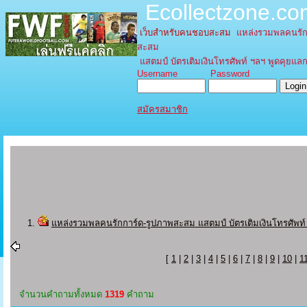
Ecollectzone.c
เว็บสำหรับคนชอบสะสม
แหล่งรวมพลคนรัก
สะสม
แสตมป์ บัตรเติมเงินโทรศัพท์ ฯลฯ พูดคุยแลกเ
Username Password
สมัครสมาชิก
แหล่งรวมพลคนรักการ์ด-รูปภาพสะสม แสตมป์ บัตรเติมเงินโทรศัพท์ 
[
1
|
2
|
3
|
4
|
5
|
6
|
7
|
8
|
9
|
10
|
1
จํานวนคำถามทั้งหมด
1319
คำถาม