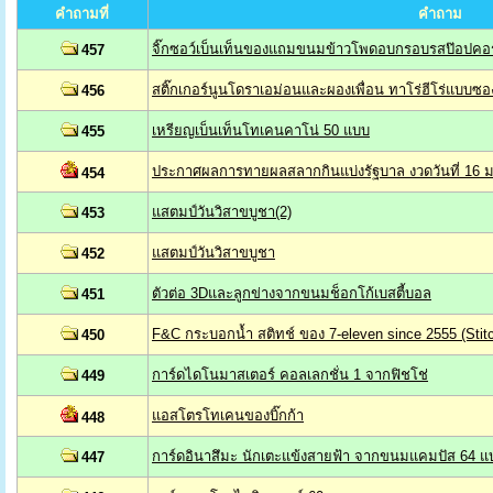
คำถามที่
คำถาม
จิ๊กซอว์เบ็นเท็นของแถมขนมข้าวโพดอบกรอบรสป๊อปคอ
457
สติ๊กเกอร์นูนโดราเอม่อนและผองเพื่อน ทาโร่ฮีโร่แบบซอ
456
เหรียญเบ็นเท็นโทเคนคาโน่ 50 แบบ
455
ประกาศผลการทายผลสลากกินแบ่งรัฐบาล งวดวันที่ 16
454
แสตมป์วันวิสาขบูชา(2)
453
แสตมป์วันวิสาขบูชา
452
ตัวต่อ 3Dและลูกข่างจากขนมช็อกโก้เบสตี้บอล
451
F&C กระบอกน้ำ สติทช์ ของ 7-eleven since 2555 (Stit
450
การ์ดไดโนมาสเตอร์ คอลเลกชั่น 1 จากฟิชโช่
449
แอสโตรโทเคนของบิ๊กก้า
448
การ์ดอินาสึมะ นักเตะแข้งสายฟ้า จากขนมแคมปัส 64 แ
447