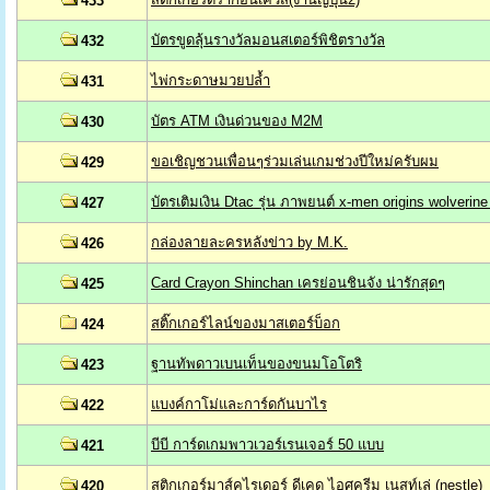
433
บัตรขูดลุ้นรางวัลมอนสเตอร์พิชิตรางวัล
432
ไพ่กระดาษมวยปล้ำ
431
บัตร ATM เงินด่วนของ M2M
430
ขอเชิญชวนเพื่อนๆร่วมเล่นเกมช่วงปีใหม่ครับผม
429
บัตรเติมเงิน Dtac รุ่น ภาพยนต์ x-men origins wolverine
427
กล่องลายละครหลังข่าว by M.K.
426
Card Crayon Shinchan เครย่อนชินจัง น่ารักสุดๆ
425
สติ๊กเกอร์ไลน์ของมาสเตอร์บ็อก
424
ฐานทัพดาวเบนเท็นของขนมโอโตริ
423
แบงค์กาโม่และการ์ดกันบาไร
422
บีบี การ์ดเกมพาวเวอร์เรนเจอร์ 50 แบบ
421
สติกเกอร์มาส์คไรเดอร์ ดีเคด ไอศครีม เนสท์เล่ (nestle)
420