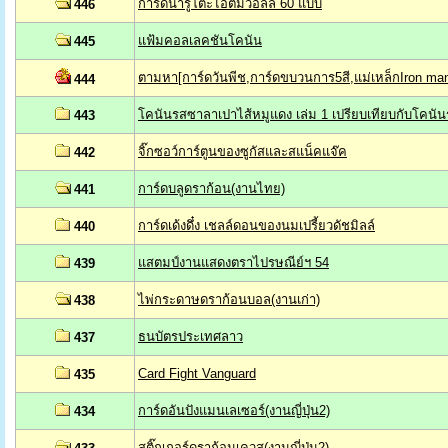
การ์ดนารูโตะไอติมวอลล์ 60 แบบ
446
แฟ้มคอลเลคชันโคนัน
445
ตามหา[การ์ดวันพีช,การ์ดขบวนการ5สี,แม่เหล็กIron ma
444
โคนันรสซาลาเปาไส้หมูแดง เล่ม 1 เปรียบเทียบกับโคนันร
443
จิ๊กซอว์การ์ตูนของซูกัสและสแน็คแจ๊ค
442
การ์ดบลูดราก้อน(งานไทย)
441
การ์ดเด้งดึ๋ง เชลล์ดอนของนมเปรี้ยวดัชมิลล์
440
แสตมป์งานแสดงตราไปรษณีย์ฯ 54
439
ไพ่กระดาษดราก้อนบอล(งานเก่า)
438
ธนบัตรประเทศลาว
437
Card Fight Vanguard
435
การ์ดอันปังแมนเลเซอร์(งานญี่ปุ่น2)
434
สติ๊กเกอร์ดราก้อนเควส(งานญี่ปุ่น2)