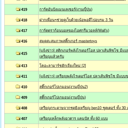
การ์ดอันปังแมนเลเซอร์(งานญี่ปุ่น)
419
ฝากเพื่อนๆช่วยดูเว็บด้วยเน้อพอดีไปอบรม 3 วัน
418
การ์ดดราก้อนบอลของไอศกรีมวอลล์(Wall's)
417
สมุดสะสมภาพสติ๊กเกอร์ mastertoys
416
[แจ้งข่าว] สติกเกอร์พลังไรเดอร์โอส ปลาเส้นฟิชโช มี
415
เหรียญแล้วครับ
โคอะลามาร์ชฮักเจียงใหม่ [2]
413
[แจ้งข่าว] เหรียญพลังไรเดอร์โอส ปลาเส้นฟิชโช มีแบ
411
สติ๊กเกอร์โปเกมอน(งานญี่ปุ่น2)
410
สติ๊กเกอร์โปเกมอน(งานญี่ปุ่น)
409
เหรียญกระดาษจากชุดยิงเหรียญ ben10 ชูตเตอร์ ทั้ง 30
408
เหรียญเหล็กพลังอวตาร แคมปัส ทั้ง 60 แบบ
407