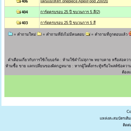
แผ่นแม่เหล็ก onepiece ApexFood 20แบบ
406
การ์ดครบรอบ 25 ปี ขบวนการ 5 สี(2)
404
การ์ดครบรอบ 25 ปี ขบวนการ 5 สี
403
= คำถามใหม่
= คำถามที่ยังไม่มีคนตอบ
= คำถามที่ถูกตอบแล้ว
คำเตือนเกี่ยวกับการใช้เว็บบอร์ด : ห้ามใช้คำไม่สุภาพ หยาบคาย หรือส่อ
ห้ามซื้อ ขาย แลกเปลี่ยนของผิดกฎหมาย : หากผู้ใดตั้งกระทู้หรือโพสต์ข้อความ
ต้องแ
Co
แหล่งสะสมบัตรเติม
ติดต