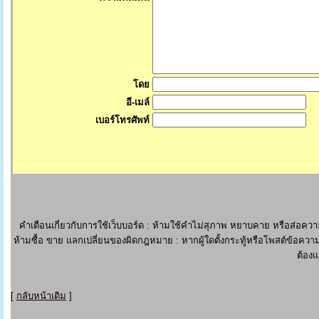
โดย
อี-เมล์
เบอร์โทรศัพท์
คำเตือนเกี่ยวกับการใช้เว็บบอร์ด : ห้ามใช้คำไม่สุภาพ หยาบคาย หรือส่อ
ห้ามซื้อ ขาย แลกเปลี่ยนของผิดกฎหมาย : หากผู้ใดตั้งกระทู้หรือโพสต์ข้อความ
ต้องแ
[
กลับหน้าเดิม
]