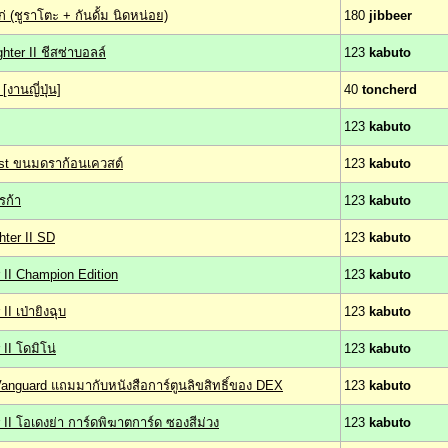
(ชูราโตะ + กันดั้ม นิดหน่อย)
180
jibbeer
hter II ชีสซ่าบอลล์
123
kabuto
[งานญี่ปุ่น]
40
toncherd
123
kabuto
st ขนมดราก้อนเควสต์
123
kabuto
รก้า
123
kabuto
hter II SD
123
kabuto
r II Champion Edition
123
kabuto
I เป่ายิงฉุบ
123
kabuto
II โดมิโน่
123
kabuto
Vanguard แถมมากับหนังสือการ์ตูนลิขสิทธิ์ของ DEX
123
kabuto
 II โอเดงย่า การ์ดพิฆาตการ์ด ซองสีม่วง
123
kabuto