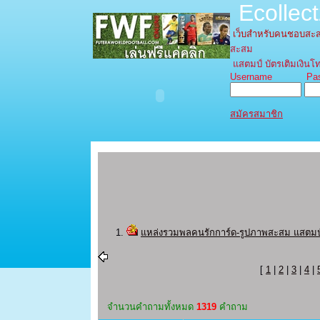
Ecollec
เว็บสำหรับคนชอบส
สะสม
แสตมป์ บัตรเติมเงินโท
Username Pass
สมัครสมาชิก
แหล่งรวมพลคนรักการ์ด-รูปภาพสะสม แสตมป์ บ
[
1
|
2
|
3
|
4
|
จํานวนคำถามทั้งหมด
1319
คำถาม