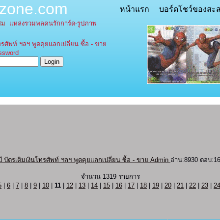
tzone.com
หน้าแรก
บอร์ดโชว์ของสะ
ะสม
แหล่งรวมพลคนรักการ์ด-รูปภาพ
รศัพท์ ฯลฯ พูดคุยแลกเปลี่ยน ซื้อ - ขาย
word
ัตรเติมเงินโทรศัพท์ ฯลฯ พูดคุยแลกเปลี่ยน ซื้อ - ขาย Admin
อ่าน:8930 ตอบ:1
จำนวน 1319 รายการ
5
|
6
|
7
|
8
|
9
|
10
|
11
|
12
|
13
|
14
|
15
|
16
|
17
|
18
|
19
|
20
|
21
|
22
|
23
|
2